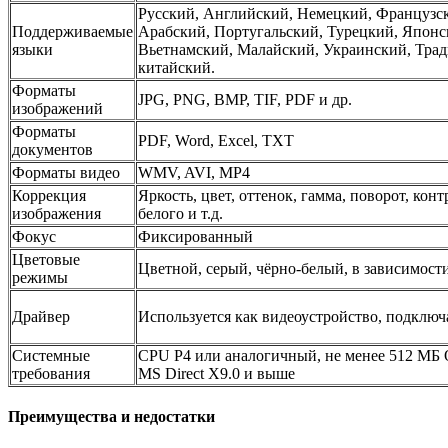
Русский, Английский, Немецкий, Французск
Поддерживаемые
Арабский, Португальский, Турецкий, Японс
языки
Вьетнамский, Малайский, Украинский, Тр
китайский.
Форматы
JPG, PNG, BMP, TIF, PDF и др.
изображений
Форматы
PDF, Word, Excel, TXT
документов
Форматы видео
WMV, AVI, MP4
Коррекция
Яркость, цвет, оттенок, гамма, поворот, кон
изображения
белого и т.д.
Фокус
Фиксированный
Цветовые
Цветной, серый, чёрно-белый, в зависимости
режимы
Драйвер
Используется как видеоустройство, подклю
Системные
CPU P4 или аналогичный, не менее 512 МБ О
требования
MS Direct X9.0 и выше
Преимущества и недостатки