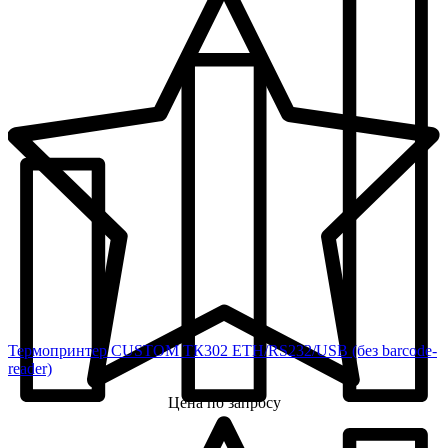
Термопринтер CUSTOM ТК302 ETH/RS232/USB (без barcode-
reader)
Цена по запросу