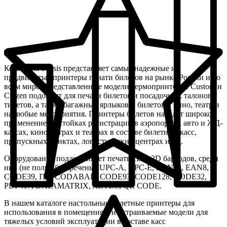
Компания Sensis представляет самые надежные и
продвинутые принтеры печати билетов на рынке России и во
всем мире. Представленные модели термопринтеров Custom и
Citizen подойдут для печати билетов и посадочных талонов,
тикетов, а также багажных ярлыков и билетов в кино, театр и
на любые мероприятия. Принтеры билетов находят широкое
применение на стойках регистрации в аэропортах, авто и ЖД-
кассах, кинотеатрах и театрах в составе билетных касс,
пропускных пунктах, логистических центрах и т.д.
Оборудование поддерживает печать 1D и 2D баркодов, среди
них (не полный перечень): UPC-A, UPC-E, EAN13, EAN8,
CODE39, ITF, CODABAR, CODE93, CODE128, CODE32,
PDF417, DATAMATRIX, AZTEC, QR CODE.
В нашем каталоге настольные билетные принтеры для
использования в помещениях, и встраиваемые модели для
тяжелых условий эксплуатации в составе касс