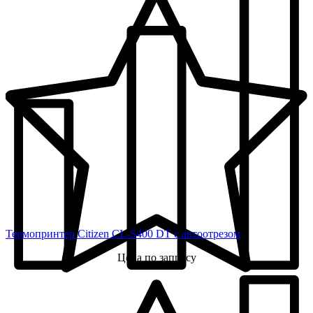
Термопринтер Citizen CL-S400 DT с автоотрезом
Цена по запросу