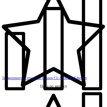
Термопринтер этикеток Citizen CL-S700DT Ethernet
Цена по запросу