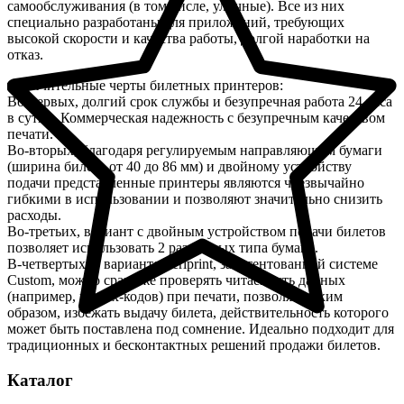
самообслуживания (в том числе, уличные). Все из них
специально разработаны для приложений, требующих
высокой скорости и качества работы, долгой наработки на
отказ.
Отличительные черты билетных принтеров:
Во-первых, долгий срок службы и безупречная работа 24 часа
в сутки. Коммерческая надежность с безупречным качеством
печати.
Во-вторых, благодаря регулируемым направляющим бумаги
(ширина билета от 40 до 86 мм) и двойному устройству
подачи представленные принтеры являются чрезвычайно
гибкими в использовании и позволяют значительно снизить
расходы.
Во-третьих, вариант с двойным устройством подачи билетов
позволяет использовать 2 различных типа бумаги.
В-четвертых, в варианте Veriprint, запатентованной системе
Custom, можно сразу же проверять читаемость данных
(например, штрих-кодов) при печати, позволяя, таким
образом, избежать выдачу билета, действительность которого
может быть поставлена под сомнение. Идеально подходит для
традиционных и бесконтактных решений продажи билетов.
Каталог