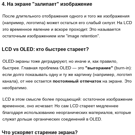
4. На экране "залипает" изображение
После длительного отображения одного и того же изображения
(например, логотипа) может остаться его слабый силуэт. На LCD
это временное явление и вскоре проходит. Это называется
остаточным изображением или "image retention".
LCD vs OLED: кто быстрее стареет?
OLED-экраны тоже деградируют, но иначе и, как правило,
быстрее. Главная проблема OLED — это
"выгорание"
(burn-in):
если долго показывать одну и ту же картинку (например, логотип
канала), от нее остается
постоянный отпечаток
на экране. Это
необратимо.
LCD в этом смысле более прощающий: остаточное изображение
временное, оно исчезает. Но сам LCD стареет медленнее
благодаря использованию неорганических материалов, которые
служат дольше органических соединений в OLED.
Что ускоряет старение экрана?