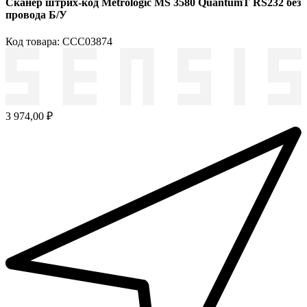
Сканер штрих-код Metrologic MS 3580 QuantumT RS232 без
провода Б/У
Код товара: ССС03874
3 974,00 ₽