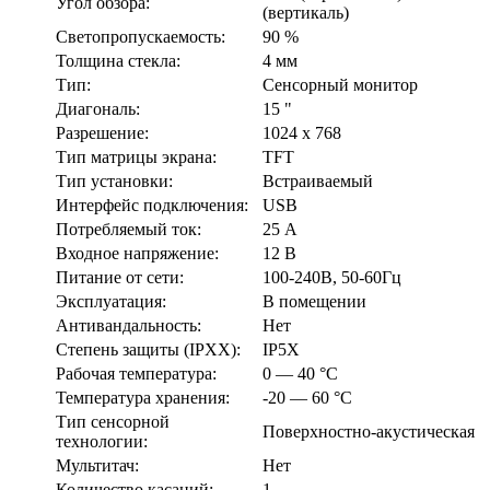
Угол обзора:
(вертикаль)
Светопропускаемость:
90 %
Толщина стекла:
4 мм
Тип:
Сенсорный монитор
Диагональ:
15 "
Разрешение:
1024 х 768
Тип матрицы экрана:
TFT
Тип установки:
Встраиваемый
Интерфейс подключения:
USB
Потребляемый ток:
25 А
Входное напряжение:
12 В
Питание от сети:
100-240В, 50-60Гц
Эксплуатация:
В помещении
Антивандальность:
Нет
Степень защиты (IPXX):
IP5X
Рабочая температура:
0 — 40 °С
Температура хранения:
-20 — 60 °С
Тип сенсорной
Поверхностно-акустическая
технологии:
Мультитач:
Нет
Количество касаний:
1