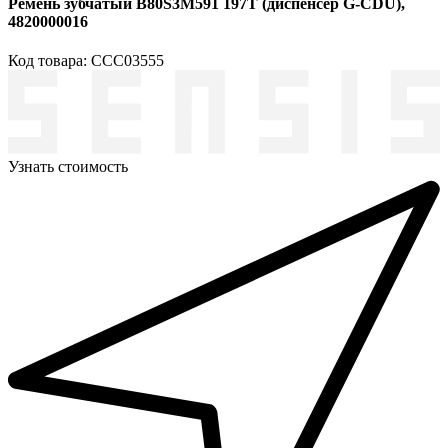
Ремень зубчатый B80S3M591 197T (диспенсер G-CDU),
4820000016
Код товара: ССС03555
Узнать стоимость