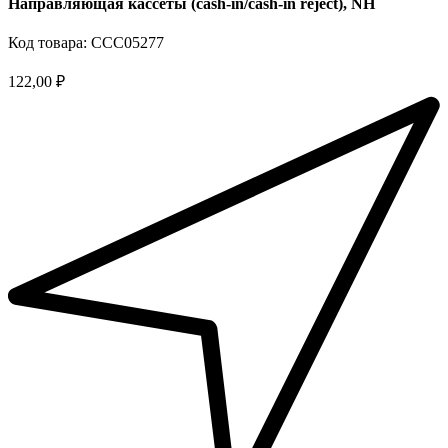
Направляющая кассеты (cash-in/cash-in reject), NH
Код товара: ССС05277
122,00 ₽